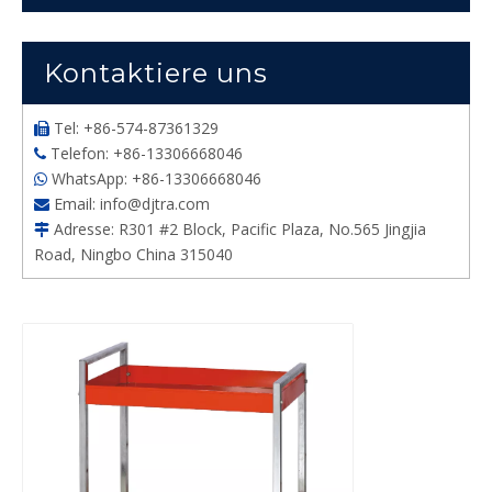
Kontaktiere uns
Tel: +86-574-87361329

Telefon: +86-13306668046

WhatsApp: +86-13306668046

Email:
info@djtra.com

Adresse: R301 #2 Block, Pacific Plaza, No.565 Jingjia

Road, Ningbo China 315040