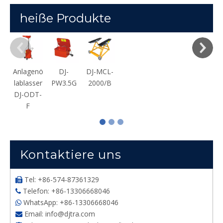
heiße Produkte
Anlagenö
DJ-
DJ-MCL-
lablasser
PW3.5G
2000/B
DJ-ODT-
F
Kontaktiere uns
Tel: +86-574-87361329

Telefon: +86-13306668046

WhatsApp: +86-13306668046

Email:
info@djtra.com
