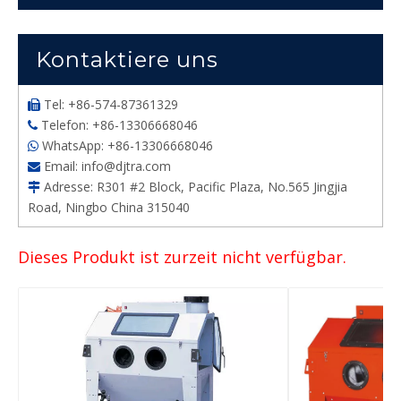
Kontaktiere uns
Tel: +86-574-87361329

Telefon: +86-13306668046

WhatsApp: +86-13306668046

Email:
info@djtra.com

Adresse: R301 #2 Block, Pacific Plaza, No.565 Jingjia

Road, Ningbo China 315040
Dieses Produkt ist zurzeit nicht verfügbar.