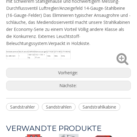
mit schwerem Stahlgehäuse und hochwertigem Messing-
Durchflussventil Luftregler/Anzeigefeld 14-Gauge-Stahlbeine
(16-Gauge-Felder) Das Eliminieren typischer Ansaugrohre und -
schläuche, das Mediendosierventil macht unsere Strahlkabinen
der Economy-Serie zu einem Vorteil Völlig andere Klasse als
die Konkurrenz. Externes Leuchtstoff-
Beleuchtungssystem.Verpackt in Holzkiste.
Artikelnummer
Stk./Karton
GW/NW
Abmessungen
Q'TY/20'
Q'TY/40'
Q'TY/40HQ
165/122
132 × 130 ×
DJ-SBC420
1
16St
36St
54St
kg
77 cm
Vorherige:
Nächste:
Sandstrahler
Sandstrahlen
Sandstrahlkabine
VERWANDTE PRODUKTE