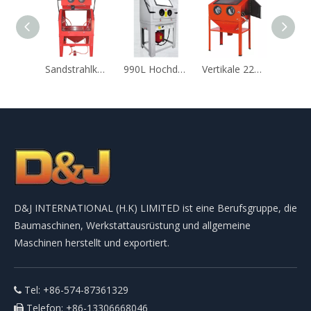
Sandstrahlkabine DJ-SBC1200
990L Hochdruckkabinen-Sandstrahler
Vertikale 220-l-Sandstrahlkabine (DJ-SBC220)
D&J INTERNATIONAL (H.K) LIMITED ist eine Berufsgruppe, die
Baumaschinen, Werkstattausrüstung und allgemeine
Maschinen herstellt und exportiert.
Tel: +86-574-87361329

Telefon: +86-13306668046
